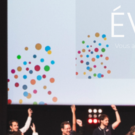
É
Vous a