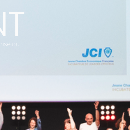
NT
rise ou